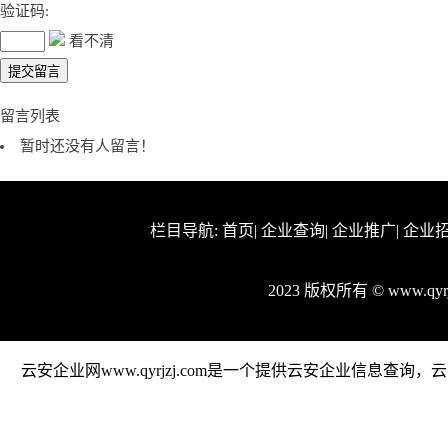
验证码:
看不清
留言列表
暂时还没有人留言！
栏目导航:
首页
|
企业查询
|
企业推广
|
企业
2023 版权所有 © www.qy
云安企业网www.qyrjzj.com是一个提供云安企业信息