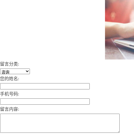
留言分类:
您的姓名:
手机号码:
留言内容: